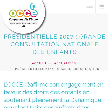
PRÉSIDENTIELLE 2027 : GRANDE
L'OCCE
CONSULTATION NATIONALE
LA COOPÉRATIVE
DES ENFANTS
GÉRER SA COOP'
ACCUEIL
ACTUALITÉS
ACTIONS
PRÉSIDENTIELLE 2027 : GRANDE CONSULTATION
FORMATIONS
NATIONALE DES ENFANTS
PRÊTS
L’OCCE réaffirme son engagement en
faveur des droits des enfants en
RECHERCHER
soutenant pleinement la Dynamique
CONTACT
pour les Droits des Enfants dans