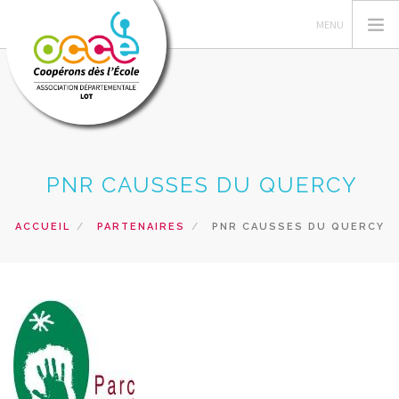
L'OCCE
PNR CAUSSES DU QUERCY
LA COOPÉRATIVE
GÉRER SA COOP'
ACCUEIL
PARTENAIRES
PNR CAUSSES DU QUERCY
ACTIONS
FORMATIONS
PRÊTS
RECHERCHER
CONTACT